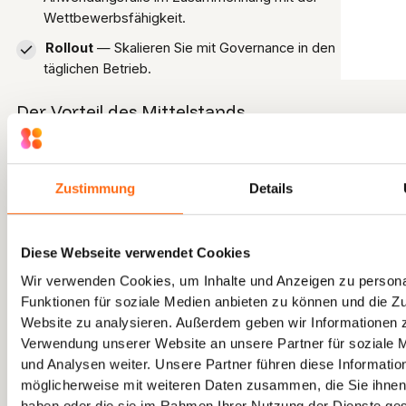
Wettbewerbsfähigkeit.
Rollout
— Skalieren Sie mit Governance in den
täglichen Betrieb.
Der Vorteil des Mittelstands
Im Gegensatz zu Unternehmen, die durch eine Vielzahl von
Genehmigungen festgefahren sind, können
mittelständische Unternehmen schneller handeln. Projekte,
Zustimmung
Details
die schnell gewonnen werden, schaffen Vertrauen und
positionieren Unternehmen vor langsameren
Wettbewerbern.
Diese Webseite verwendet Cookies
Fazit: Wettbewerbsvorteil entsteht durch
Umsetzung
Wir verwenden Cookies, um Inhalte und Anzeigen zu persona
Funktionen für soziale Medien anbieten zu können und die Zu
Bei KI geht es nicht nur darum, modern auszusehen. Es geht
Website zu analysieren. Außerdem geben wir Informationen z
darum, greifbare Vorteile zu erzielen. Mit dem richtigen
Ansatz können mittelständische Unternehmen Schlagworte
Verwendung unserer Website an unsere Partner für soziale
in Geschäftstreiber verwandeln.
und Analysen weiter. Unsere Partner führen diese Informatio
möglicherweise mit weiteren Daten zusammen, die Sie ihnen 
Beginnen Sie mit einem Kambria-Audit
um die KI-
haben oder die sie im Rahmen Ihrer Nutzung der Dienste g