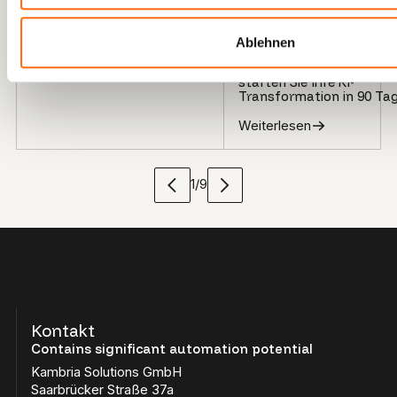
Weit
Weiterlesen
Implementierung & Architek
Ablehnen
Schnelle Erfolge,
langfristige Wirkung: So
starten Sie Ihre KI-
Transformation in 90 Ta
Weiterlesen
1
/
9
Kontakt
Contains significant automation potential
Kambria Solutions GmbH
Saarbrücker Straße 37a